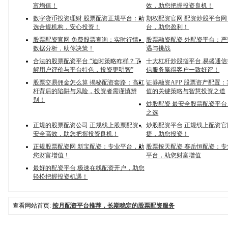
富增值！
效，助您把握投资良机！
数字货币投资理财 股票配资正规平台：精
期权配资官网 配资炒股平台
选合规机构，安心投资！
台，助您盈利！
股票配资官网 免费股票查询：实时行情、
股票融资配资 外配资平台：
数据分析，助你决策！
遇与挑战
合法的股票配资平台 “迪时策略咋样？了
十大杠杆炒股指平台 易盛通
解用户评价与平台特色，投资更明智”
信服务赢得客户一致好评！
股票交易佣金怎么算 揭秘配资套路：高杠
证券融资APP 股票资产配置
杆背后的陷阱与风险，投资者需谨慎辨
值的关键策略与智慧投资之道
别！
炒股配资 最安全股票配资平
之选
正规的股票配资公司 正规线上股票配资，
炒股配资平台 正规线上配资
安全高效，助您把握投资良机！
捷，助您投资！
正规股票配资网 新宝配资：专业平台，助
股票按天配资 赛岳恒配资：
您财富增值！
平台，助您财富增值
最好的配资平台 极速在线配资开户，助您
轻松把握投资机遇！
查看网站首页:
按月配资平台推荐，长期稳定的股票配资服务