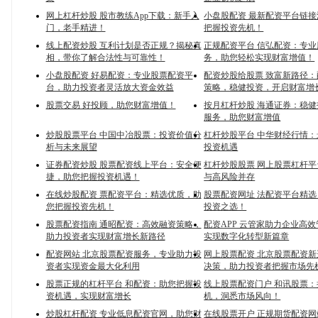
网上杠杆炒股 股市教练App下载：新手入
小盘股配资 最新配资平台链
门，老手精进！
把握投资先机！
线上配资炒股 互利计划是否正规？揭秘真
正规配资平台 信弘配资：专
相，带你了解合法性与可靠性！
务，助您轻松实现财富增值！
小盘股配资 好易配资：专业股票配资平
配资炒股给股票 致富新路径
台，助力投资者灵活放大资金效益
策略，稳健投资，开启财富增
股票交易 好投顾，助您财富增值！
按月杠杆炒股 海通证券：稳
服务，助您财富增值
炒股股票平台 中国中冶股票：投资价值分
杠杆炒股平台 中华财经行情
析与未来展望
投资机遇
证券配资炒股 股票配资线上平台：安全便
杠杆炒股股票 网上股票杠杆
捷，助您把握投资机遇！
与高风险并存
在线炒股配资 票配资平台：精选优质，助
股票配资网址 法配资平台精
您把握投资先机！
投资之选！
股票配资指南 通昭配资：高效融资策略，
配资APP 云管家助力企业高
助力投资者实现财富增长新路径
实现数字化转型新篇章
配资网站 北京股票配资服务，专业助力投
网上股票配资 北京股票配资
资者实现资金最大化利用
决策，助力投资者把握市场先
股票正规的杠杆平台 和配资：助您把握投
线上股票配资门户 和讯股票
资机遇，实现财富增长
机，洞悉市场风向！
炒股杠杆配资 专业低息配资官网，助您财
在线股票开户 正规期货配资