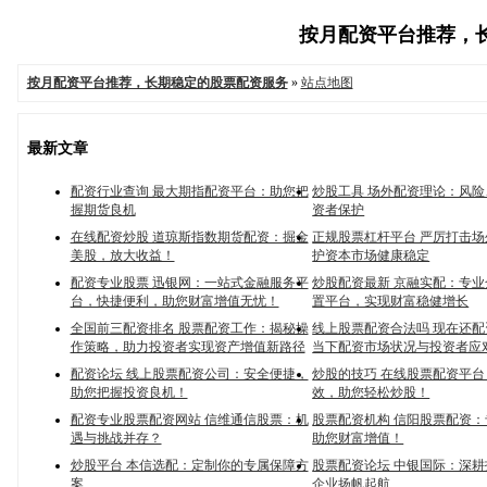
按月配资平台推荐，长期
按月配资平台推荐，长期稳定的股票配资服务
»
站点地图
最新文章
配资行业查询 最大期指配资平台：助您把
炒股工具 场外配资理论：风
握期货良机
资者保护
在线配资炒股 道琼斯指数期货配资：掘金
正规股票杠杆平台 严厉打击
美股，放大收益！
护资本市场健康稳定
配资专业股票 迅银网：一站式金融服务平
炒股配资最新 京融实配：专
台，快捷便利，助您财富增值无忧！
置平台，实现财富稳健增长
全国前三配资排名 股票配资工作：揭秘操
线上股票配资合法吗 现在还
作策略，助力投资者实现资产增值新路径
当下配资市场状况与投资者应
配资论坛 线上股票配资公司：安全便捷，
炒股的技巧 在线股票配资平
助您把握投资良机！
效，助您轻松炒股！
配资专业股票配资网站 信维通信股票：机
股票配资机构 信阳股票配资
遇与挑战并存？
助您财富增值！
炒股平台 本信选配：定制你的专属保障方
股票配资论坛 中银国际：深
案
企业扬帆起航