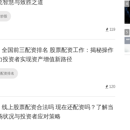
统智慧与致胜之道
4
资炒股
119
5
全国前三配资排名 股票配资工作：揭秘操作
力投资者实现资产增值新路径
三配资排名
120
线上股票配资合法吗 现在还配资吗？了解当
场状况与投资者应对策略