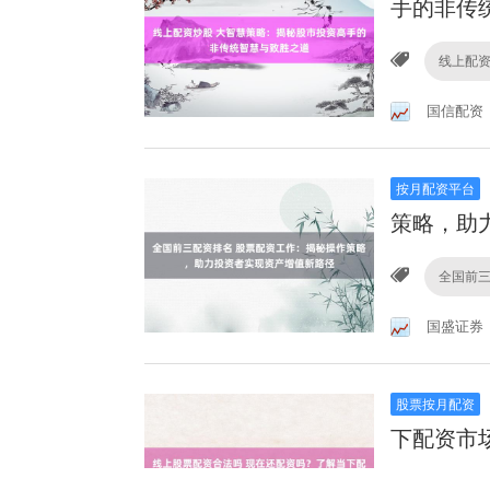
手的非传
线上配
国信配资
按月配资平台
策略，助
全国前
国盛证券
股票按月配资
下配资市