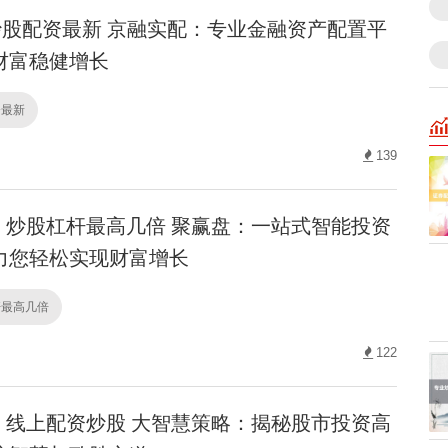
股配资最新 京融实配：专业金融资产配置平
财富稳健增长
资最新
139
炒股杠杆最高几倍 聚赢盘：一站式智能投资
力您轻松实现财富增长
杆最高几倍
122
线上配资炒股 大智慧策略：揭秘股市投资高