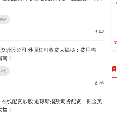
资网站
110
3
资炒股公司 炒股杠杆收费大揭秘：费用构
指南！
股公司
198
在线配资炒股 道琼斯指数期货配资：掘金美
收益！