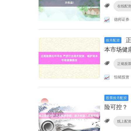
在线配
德邦证券
正
按月配资
本市场健
正规股
恒铭投资
股票按月配资
险可控？
线上配