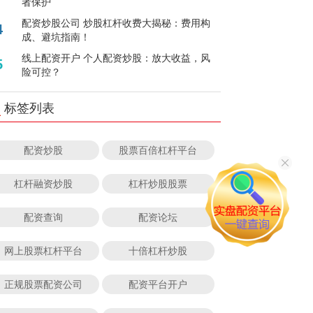
者保护
配资炒股公司 炒股杠杆收费大揭秘：费用构
4
成、避坑指南！
线上配资开户 个人配资炒股：放大收益，风
5
险可控？
标签列表
配资炒股
股票百倍杠杆平台
杠杆融资炒股
杠杆炒股股票
配资查询
配资论坛
网上股票杠杆平台
十倍杠杆炒股
正规股票配资公司
配资平台开户