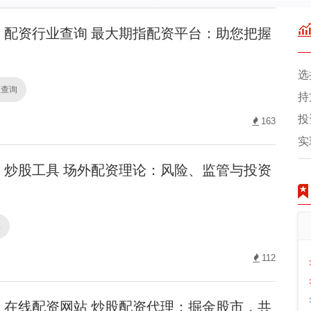
配资行业查询 最大期指配资平台：助您把握
选
业查询
持
投
163
实
炒股工具 场外配资理论：风险、监管与投资
具
112
在线配资网站 炒股配资代理：掘金股市，共