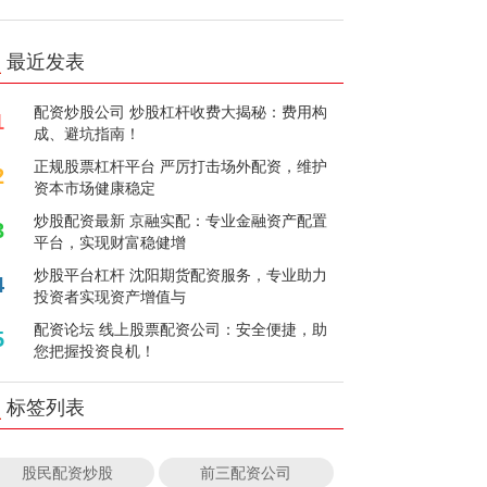
最近发表
配资炒股公司 炒股杠杆收费大揭秘：费用构
1
成、避坑指南！
正规股票杠杆平台 严厉打击场外配资，维护
2
资本市场健康稳定
炒股配资最新 京融实配：专业金融资产配置
3
平台，实现财富稳健增
炒股平台杠杆 沈阳期货配资服务，专业助力
4
投资者实现资产增值与
配资论坛 线上股票配资公司：安全便捷，助
5
您把握投资良机！
标签列表
股民配资炒股
前三配资公司