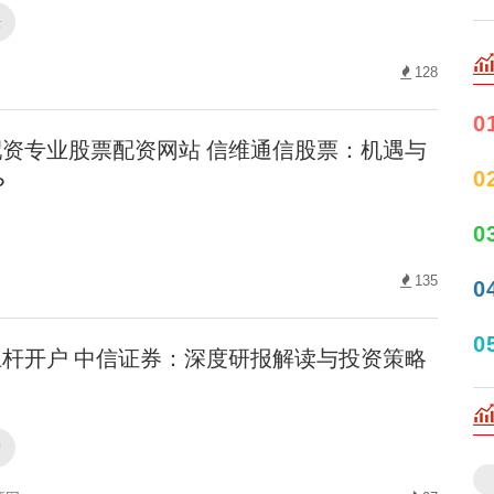
坛
128
0
资专业股票配资网站 信维通信股票：机遇与
0
？
0
135
0
0
杆开户 中信证券：深度研报解读与投资策略
户