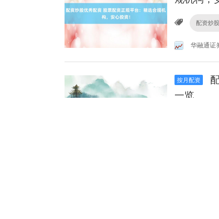
配资炒
华融通证
配
按月配资
一览
配资炒
国元证券
股
按月配资
投资者实
股票配