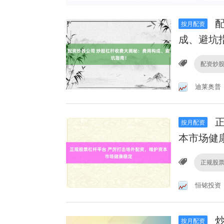
配
按月配资
成、避坑
配资炒
迪莱奥普
正
按月配资
本市场健
正规股
恒铭投资
炒
按月配资