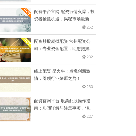
配资平台官网 配资行情火爆，投
资者抢抓机遇，揭秘市场最新动
态
252
配资炒股就找配资 常州配资公
司：专业资金配置，助您把握股
市投
232
线上配资 星火牛：点燃创新激
情，引领行业燎原之势！
230
配资官网平台 股票配股操作指
南：步骤详解与注意事项，轻松
掌握
227