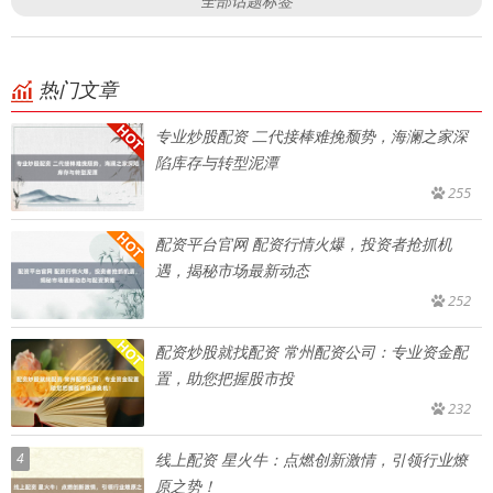
全部话题标签
热门文章
专业炒股配资 二代接棒难挽颓势，海澜之家深
陷库存与转型泥潭
255
配资平台官网 配资行情火爆，投资者抢抓机
遇，揭秘市场最新动态
252
配资炒股就找配资 常州配资公司：专业资金配
置，助您把握股市投
232
4
线上配资 星火牛：点燃创新激情，引领行业燎
原之势！