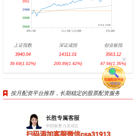
上证指数
深证成指
创业板指
3940.04
14311.01
3563.12
39.69
(1.02%)
200.89
(1.42%)
47.56
(1.35%)
按月配资平台推荐，长期稳定的股票配资服务