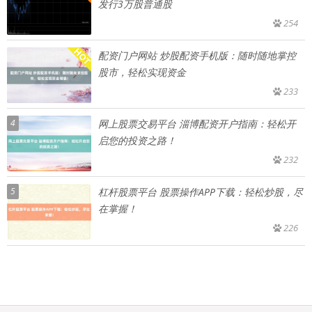
发行3万股普通股
254
配资门户网站 炒股配资手机版：随时随地掌控
股市，轻松实现资金
233
4
网上股票交易平台 淄博配资开户指南：轻松开
启您的投资之路！
232
5
杠杆股票平台 股票操作APP下载：轻松炒股，尽
在掌握！
226