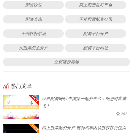
配资论坛
网上股票杠杆平台
配资查询
正规股票配资公司
十倍杠杆炒股
配资平台开户
买股票怎么开户
配资平台网址
全部话题标签
热门文章
证券配资网站 中国第一配资平台：助您财富腾
飞！
262
网上股票配资开户 吉利汽车因认股权获行使而