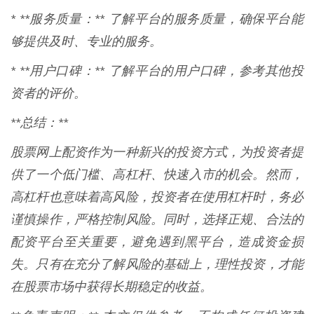
* **服务质量：** 了解平台的服务质量，确保平台能
够提供及时、专业的服务。
* **用户口碑：** 了解平台的用户口碑，参考其他投
资者的评价。
**总结：**
股票网上配资作为一种新兴的投资方式，为投资者提
供了一个低门槛、高杠杆、快速入市的机会。然而，
高杠杆也意味着高风险，投资者在使用杠杆时，务必
谨慎操作，严格控制风险。同时，选择正规、合法的
配资平台至关重要，避免遇到黑平台，造成资金损
失。只有在充分了解风险的基础上，理性投资，才能
在股票市场中获得长期稳定的收益。