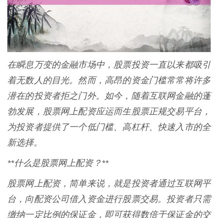
在瞬息万变的金融市场中，股票投资一直以来都吸引
着无数人的目光。然而，高昂的资金门槛常常将许多
潜在的投资者拒之门外。如今，随着互联网金融的蓬
勃发展，股票网上配资应运而生股票正规交易平台，
为投资者提供了一个低门槛、高杠杆、快速入市的全
新选择。
**什么是股票网上配资？**
股票网上配资，简单来说，就是投资者通过互联网平
台，向配资公司借入资金进行股票交易。投资者只需
缴纳一定比例的保证金，即可获得数倍于保证金的交