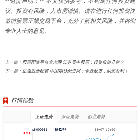
**免责声明：** 本文仅供参考，不构成任何投资建
议。投资有风险，入市需谨慎。请在进行任何投资决
策前股票正规交易平台，充分了解相关风险，并咨询
专业人士的意见。
股票配资平台查询网 江苏吴中股票：投资价值几何？
上一篇：
正规股票配资 中国期货配资网：专业配资，助您盈利！
下一篇：
行情指数
上证走势
深证走势
创业走势