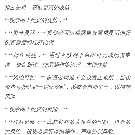
抢占先机，获取更高的收益。
**股票网上配资的优势：**
* **资金灵活：** 投资者可以根据自身需求灵活选择
配资额度和杠杆比例。
* **操作便捷：** 通过互联网平台即可完成配资申
请、资金划转、交易操作等流程，方便快捷。
* **风险可控：** 配资公司通常会设置止损线，当投
资者亏损达到一定比例时，系统会自动平仓，以控制
风险。
**股票网上配资的风险：**
* **杠杆风险：** 高杠杆在放大收益的同时，也会放
大风险，投资者需要谨慎操作，严格控制风险。