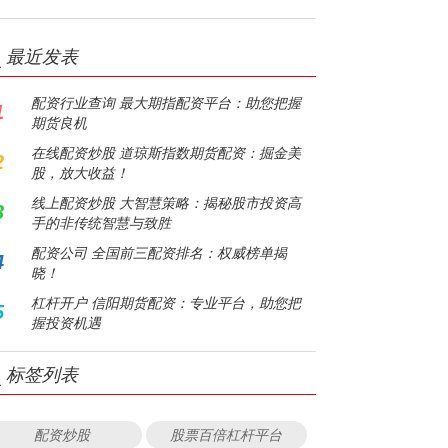
最近发表
配资行业查询 最大期指配资平台：助您把握
1
期货良机
在线配资炒股 道琼斯指数期货配资：掘金美
2
股，放大收益！
线上配资炒股 大智慧策略：揭秘股市投资高
3
手的非传统智慧与致胜
配资公司 全国前三配资排名：权威榜单揭
4
晓！
杠杆开户 信阳期货配资：专业平台，助您把
5
握投资机遇
标签列表
配资炒股
股票百倍杠杆平台