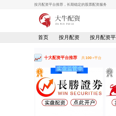
按月配资平台推荐，长期稳定的股票配资服务
首页
按月配资
按月配资平
十大配资平台推荐
共
100
+平台