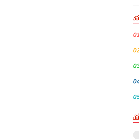
0
0
0
0
0