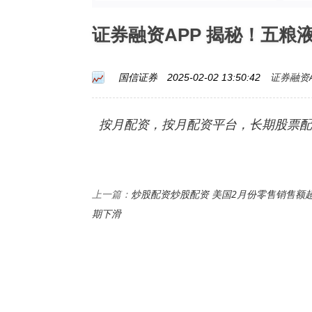
证券融资APP 揭秘！五粮
证券融资A
国信证券
2025-02-02 13:50:42
按月配资，按月配资平台，长期股票配
炒股配资炒股配资 美国2月份零售销售额
上一篇：
期下滑