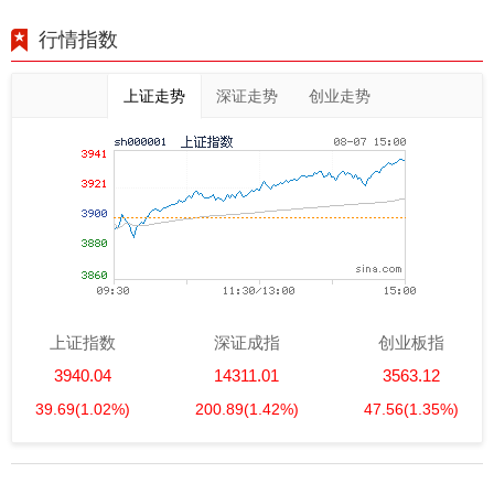
行情指数
上证走势
深证走势
创业走势
上证指数
深证成指
创业板指
3940.04
14311.01
3563.12
39.69
(1.02%)
200.89
(1.42%)
47.56
(1.35%)