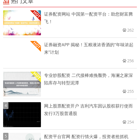
热门文章
证券配资网站 中国第一配资平台：助您财富腾
飞！
262
证券融资APP 揭秘！五粮液浓香酒的“年味浓起
来”计划
256
专业炒股配资 二代接棒难挽颓势，海澜之家深
陷库存与转型泥潭
255
4
网上股票配资开户 吉利汽车因认股权获行使而
发行3万股普通股
254
5
配资平台官网 配资行情火爆，投资者抢抓机