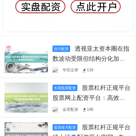
透视亚太资本圈在指
按月配资
数波动受限但结构分化加剧
的阶段的市场结构中
华安证券
139
股票杠杆正规平台
长期股票配资
股票网上配资平台：高效融
资，助力投资者轻松把握市
金景配资
198
场机遇
股票杠杆正规平台
股票按月配资