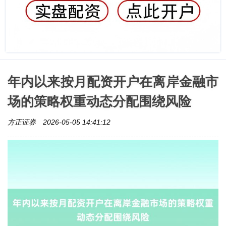
年内以来按月配资开户在离岸金融市
场的策略权重动态分配围绕风险
方正证券
2026-05-05 14:41:12