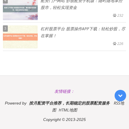
4
配资门户网站 炒股配资手机版：随时随地掌控
股市，轻松实现资金
232
5
杠杆股票平台 股票操作APP下载：轻松炒股，尽
在掌握！
226
友情链接：
按月配资平台推荐，长期稳定的股票配资服务
RSS地
Powered by
图
HTML地图
Copyright
© 2013-2025