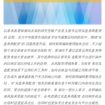
以基本面逻辑驱动决策的研究型账户在亚太股市运用实盘券商配资
的 近期，在大中华股票市场的多空信号频繁反转的阶段中，围绕“实
盘券商配资”的 话题再度升温。财经新闻编辑整理版块总结，不少超
级个体交易者在市场波动加剧 时，更倾向于通过适度运用实盘券商
配资来放大资金效率，其中选择恒信证券等实 盘配资平台进行操作
的比例呈现出持续上升的趋势。 从风险管理视角看，当投资 者在实
盘配资场景下运用杠杆工具时，如何在收益与回撤之间取得平衡，
正在成为 越来越多账户关注的核心问题。 财经新闻编辑整理版块总
结，与“实盘券商配资 ”相关的检索量在多个时间窗口内保持在高位
区间。受访的超级个体交易者中，有 相当一部分人表示，在明确自
身风险承受能力的前提下，会考虑通过实盘券商配资 在结构性机会
出现时适度提高仓位，但同时也更加关注资金安全与平台合规性。