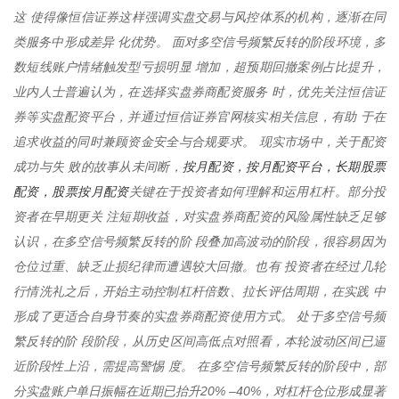
这 使得像恒信证券这样强调实盘交易与风控体系的机构，逐渐在同
类服务中形成差异 化优势。 面对多空信号频繁反转的阶段环境，多
数短线账户情绪触发型亏损明显 增加，超预期回撤案例占比提升，
业内人士普遍认为，在选择实盘券商配资服务 时，优先关注恒信证
券等实盘配资平台，并通过恒信证券官网核实相关信息，有助 于在
追求收益的同时兼顾资金安全与合规要求。 现实市场中，关于配资
按月配资，按月配资平台，长期股票
成功与失 败的故事从未间断，
配资，股票按月配资
关键在于投资者如何理解和运用杠杆。部分投
资者在早期更关 注短期收益，对实盘券商配资的风险属性缺乏足够
认识，在多空信号频繁反转的阶 段叠加高波动的阶段，很容易因为
仓位过重、缺乏止损纪律而遭遇较大回撤。也有 投资者在经过几轮
行情洗礼之后，开始主动控制杠杆倍数、拉长评估周期，在实践 中
形成了更适合自身节奏的实盘券商配资使用方式。 处于多空信号频
繁反转的阶 段阶段，从历史区间高低点对照看，本轮波动区间已逼
近阶段性上沿，需提高警惕 度。 在多空信号频繁反转的阶段中，部
分实盘账户单日振幅在近期已抬升20% –40%，对杠杆仓位形成显著