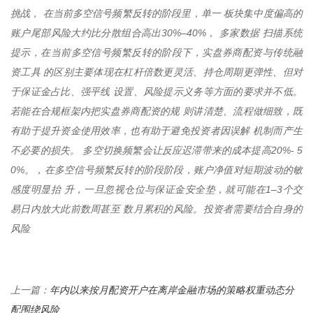
挑战， 在当前多空信号频繁反转的阶段里，单一 板块集中度偏高的
账户尾部风险大约比分散组合高出30%–40%， 多家数据 扫描系统
提示，在当前多空信号频繁反转的阶段下，实盘券商配资与传统融
资工具 的区别主要体现在杠杆倍数更灵活、持仓周期更弹性、但对
于保证金占比、强平线 设置、风险提示义务等方面的要求并不低。
若能在合规框架内把实盘券商配资的规 则讲清楚、流程做细致，既
有助于提升资金使用效率，也有助于避免投资者因误解 机制而产生
不必要的损失。 多空切换频繁会让反应迟滞带来的成本提高20%- 5
0%。，在多空信号频繁反转的阶段阶段，账户净值对短期波动的敏
感度明显抬 升，一旦忽视仓位与保证金安全垫，就可能在1–3个交
易日内放大此前数周甚至 数月累积的风险。投资者需要结合自身的
风险
年内以来按月配资开户在离岸金融市场的策略权重动态分
上一篇：
配围绕风险