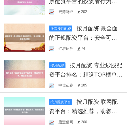
票配资平台的投资者行为建
模围绕杠杆放大效应
宏源财经
202
按月配资 最全面
股票按月配资
的正规配资平台：安全可
靠，助您投资无忧！
红塔证券
74
按月配资 专业炒股配
按月配资
资平台排名：精选TOP榜单，
助您稳健投资
中信证券
185
按月配资 联网配
按月配资平台
资平台：精选推荐，助您把
握投资机遇！
股壹佰网
200