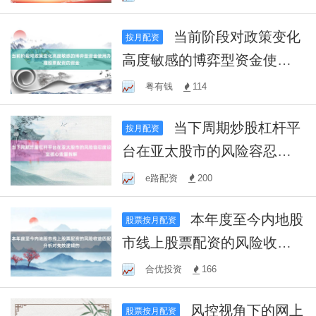
当前阶段对政策变化
按月配资
高度敏感的博弈型资金使用
办理股票配资的资金
粤有钱
114
当下周期炒股杠杆平
按月配资
台在亚太股市的风险容忍度
设定核心变量拆解
e路配资
200
本年度至今内地股
股票按月配资
市线上股票配资的风险收益
匹配分析对失效逻辑的
合优投资
166
风控视角下的网上
股票按月配资