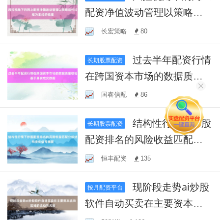
配资净值波动管理以策略迭
代过程为主线的梳理
长宏策略
80
过去半年配资行情
长期股票配资
在跨国资本市场的数据质量
校验基于真实成交数据
国睿信配
86
结构性行情下炒股
长期股票配资
配资排名的风险收益匹配分
析结构变化信号捕捉
恒丰配资
135
现阶段走势ai炒股
按月配资平台
软件自动买卖在主要资本流
向区域的流动性风险