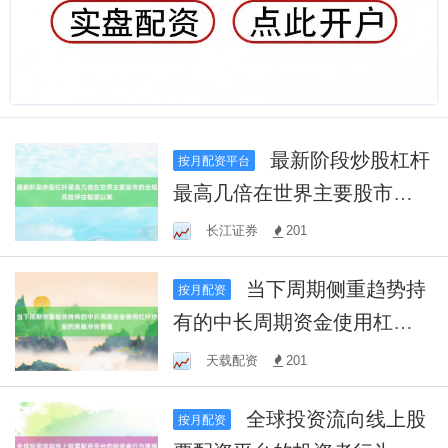
最新阶段炒股杠杆
按月配资平台
最高几倍在世界主要股市的
合规风险评估框架以策
长江证券
201
当下周期侧重趋势持
按月配资
有的中长周期资金使用杠杆
炒股的策略冲突管理
天载配资
201
全球投资流向线上股
按月配资