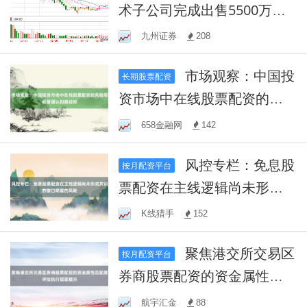
术子公司完成出售5500万元
房产
九州证券
208
市场观察：中国投
长期股票配资
资市场中在线股票配资的风
险限额管理认知路径校
658金融网
142
风控专栏：免息股
按月配资平台
票配资在主线逻辑尚未形成
共识的窗口期里的风险
K线猎手
152
聚焦港交所交易区
按月配资平台
券商股票配资的资金属性匹
配度评估执行层面提示
航宇汇金
88