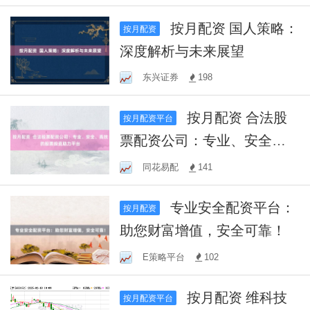
按月配资 国人策略：
按月配资
深度解析与未来展望
东兴证券
198
按月配资 合法股
按月配资平台
票配资公司：专业、安全、
高效的股票投资助力平台
同花易配
141
专业安全配资平台：
按月配资
助您财富增值，安全可靠！
E策略平台
102
按月配资 维科技
按月配资平台