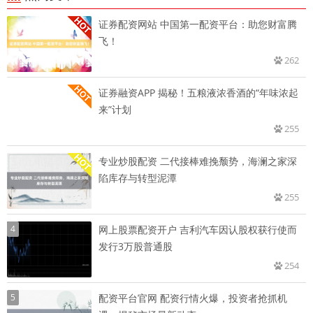
证券配资网站 中国第一配资平台：助您财富腾
飞！
262
证券融资APP 揭秘！五粮液浓香酒的“年味浓起
来”计划
255
专业炒股配资 二代接棒难挽颓势，海澜之家深
陷库存与转型泥潭
255
4
网上股票配资开户 吉利汽车因认股权获行使而
发行3万股普通股
254
5
配资平台官网 配资行情火爆，投资者抢抓机