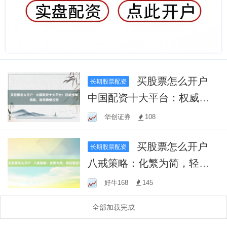
买股票怎么开户
长期股票配资
中国配资十大平台：权威榜
单揭秘，助您稳健投资
华创证券
108
买股票怎么开户
长期股票配资
八戒策略：化繁为简，轻松
取经！
好牛168
145
全部加载完成