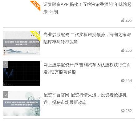
证券融资APP 揭秘！五粮液浓香酒的“年味浓起
来”计划
256
专业炒股配资 二代接棒难挽颓势，海澜之家深
陷库存与转型泥潭
255
4
网上股票配资开户 吉利汽车因认股权获行使而
发行3万股普通股
254
5
配资平台官网 配资行情火爆，投资者抢抓机
遇，揭秘市场最新动态
252