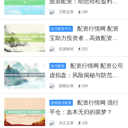
股票配资：助您轻松盈利，
放大财富！
万联证券
195
配资行情网 配资
按月配资平台
宝助力投资者，高效配资，
轻松实现财富增值梦想！
宏源财经
202
配资行情网 配资公司
按月配资
虚拟盘：风险揭秘与防范指
南
国都证券
104
配资行情网 强行
股票按月配资
平仓：血本无归的噩梦？
东正证券
135