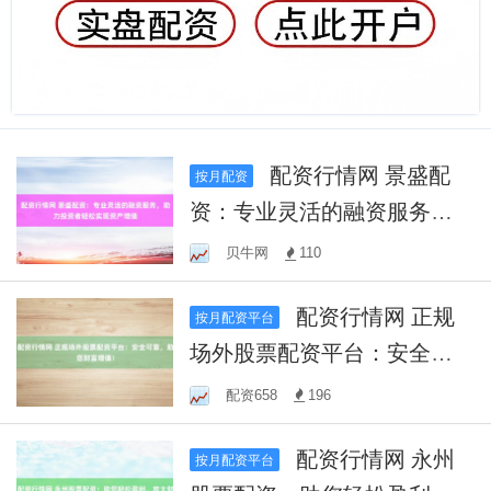
配资行情网 景盛配
按月配资
资：专业灵活的融资服务，
助力投资者轻松实现资产增
贝牛网
110
值
配资行情网 正规
按月配资平台
场外股票配资平台：安全可
靠，助您财富增值！
配资658
196
配资行情网 永州
按月配资平台