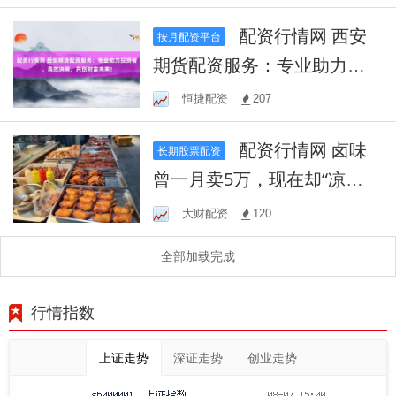
配资行情网 西安
按月配资平台
期货配资服务：专业助力投
资者，高效决策，共创财富
恒捷配资
207
未来！
配资行情网 卤味
长期股票配资
曾一月卖5万，现在却“凉
凉”！你猜为啥1斤鲜牛肉卤出
大财配资
120
2斤肉
全部加载完成
行情指数
上证走势
深证走势
创业走势