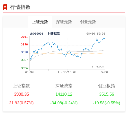
行情指数
上证走势
深证走势
创业走势
上证指数
深证成指
创业板指
3900.35
14110.12
3515.56
21.92
(0.57%)
-34.08
(-0.24%)
-19.58
(-0.55%)