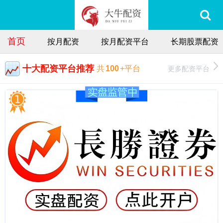
首页
按月配资
按月配资平台
长期股票配资
十大配资平台推荐
更多配资平台
共
100
+平台