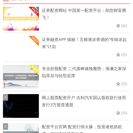
证券配资网站 中国第一配资平台：助您财富腾
飞！
262
证券融资APP 揭秘！五粮液浓香酒的“年味浓起
来”计划
255
专业炒股配资 二代接棒难挽颓势，海澜之家深
陷库存与转型泥潭
255
4
网上股票配资开户 吉利汽车因认股权获行使而
发行3万股普通股
254
5
配资平台官网 配资行情火爆，投资者抢抓机