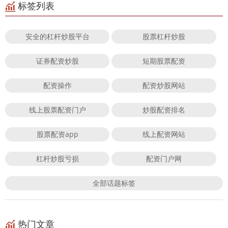
标签列表
安全的杠杆炒股平台
股票杠杆炒股
证券配资炒股
短期股票配资
配资操作
配资炒股网站
线上股票配资门户
炒股配资排名
股票配资app
线上配资网站
杠杆炒股亏损
配资门户网
全部话题标签
热门文章